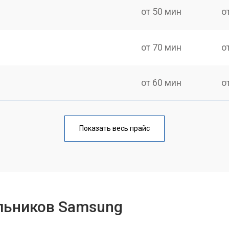
от 50 мин
о
от 70 мин
о
от 60 мин
о
еления
от 60 мин
о
Показать весь прайс
от 50 мин
о
от 70 мин
о
льников Samsung
от 60 мин
о