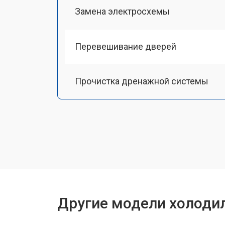
Замена электросхемы
Перевешивание дверей
Прочистка дренажной системы
Ремонт датчика морозильного отд
Ремонт испарителя
Устранение засора трубопровода
Другие модели холоди
Замена трубопровода