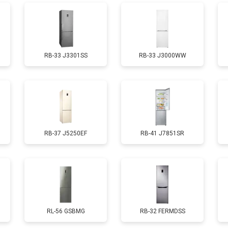
от 70 мин
о
RB-33 J3301SS
RB-33 J3000WW
ы, мейн платы)
от 50 мин
о
ры
от 80 мин
о
RB-37 J5250EF
RB-41 J7851SR
от 50 мин
о
от 130 мин
о
от 70 мин
о
RL-56 GSBMG
RB-32 FERMDSS