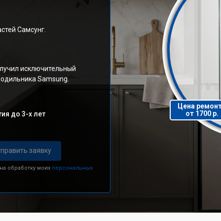
стей Самсунг.
олучил исключительный
олодильника Samsung.
Цена ремон
от 1700 р.
ия до 3-х лет
править заявку
 на обработку моих
персональных