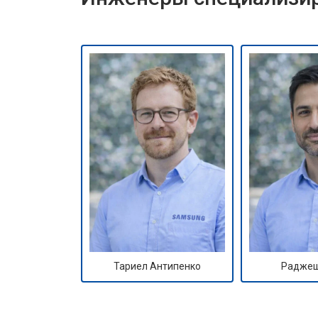
Тариел Антипенко
Раджеш