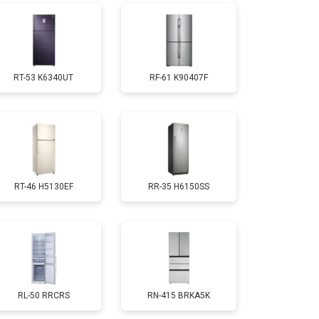
т 1810 ₽
Заказать
RT-53 K6340UT
RF-61 K90407F
т 1700 ₽
Заказать
т 2550 ₽
Заказать
RT-46 H5130EF
RR-35 H6150SS
т 1700 ₽
Заказать
т 4750 ₽
Заказать
т 3650 ₽
Заказать
RL-50 RRCRS
RN-415 BRKA5K