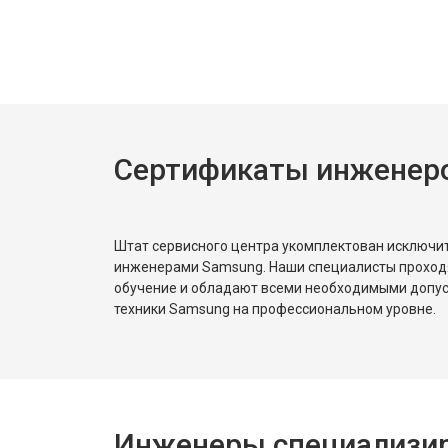
Замена нагревателя испарителя
Замена нагревателя оттайки
Сертификаты инженер
Замена реле
Устранение утечки хладагента
Штат сервисного центра укомплектован исключ
инженерами Samsung. Наши специалисты проход
обучение и обладают всеми необходимыми допу
техники Samsung на профессиональном уровне.
Инженеры специализир