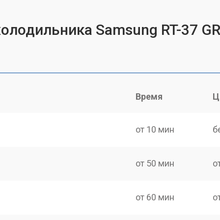
холодильника Samsung RT-37 G
Время
Ц
от 10 мин
б
от 50 мин
о
от 60 мин
о