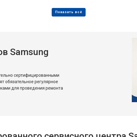
от 80 мин
о
от 50 мин
о
ов Samsung
от 80 мин
о
от 50 мин
о
ительно сертифицированными
ят обязательное регулярное
сками для проведения ремонта
ованного сервисного центра 