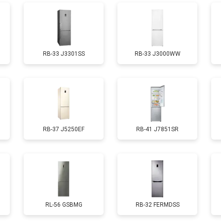
от 70 мин
о
RB-33 J3301SS
RB-33 J3000WW
ы, мейн платы)
от 50 мин
о
ры
от 80 мин
о
RB-37 J5250EF
RB-41 J7851SR
от 50 мин
о
от 130 мин
о
от 70 мин
о
RL-56 GSBMG
RB-32 FERMDSS