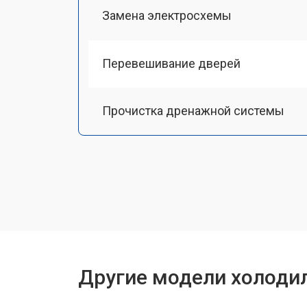
Замена электросхемы
Перевешивание дверей
Прочистка дренажной системы
Ремонт датчика морозильного отд
Ремонт испарителя
Устранение засора трубопровода
Другие модели холоди
Замена трубопровода