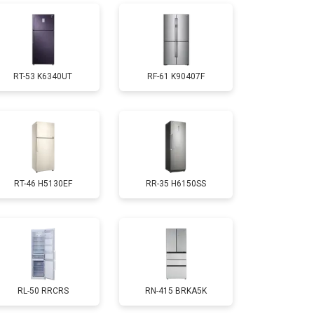
т 1810 ₽
Заказать
RT-53 K6340UT
RF-61 K90407F
т 1700 ₽
Заказать
т 2550 ₽
Заказать
RT-46 H5130EF
RR-35 H6150SS
т 1700 ₽
Заказать
т 4750 ₽
Заказать
т 3650 ₽
Заказать
RL-50 RRCRS
RN-415 BRKA5K