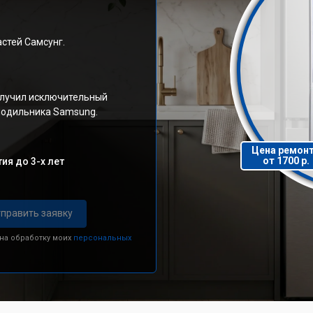
стей Самсунг.
олучил исключительный
олодильника Samsung.
Цена ремон
от 1700 р.
ия до 3-х лет
править заявку
 на обработку моих
персональных