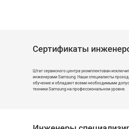
Замена нагревателя испарителя
Замена нагревателя оттайки
Сертификаты инженер
Замена реле
Устранение утечки хладагента
Штат сервисного центра укомплектован исключ
инженерами Samsung. Наши специалисты проход
обучение и обладают всеми необходимыми допу
техники Samsung на профессиональном уровне.
Инженеры специализир