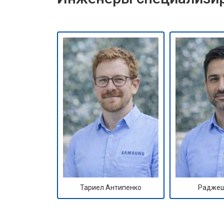
Тариел Антипенко
Раджеш