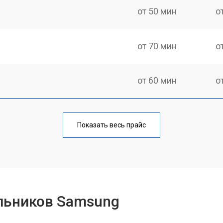
от 50 мин
о
от 70 мин
о
от 60 мин
о
еления
от 60 мин
о
Показать весь прайс
от 50 мин
о
от 70 мин
о
льников Samsung
от 60 мин
о