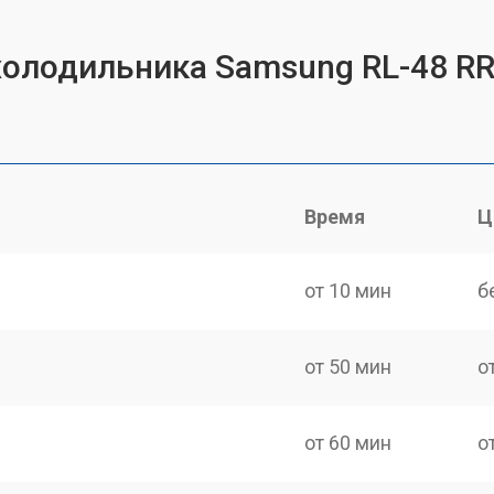
 холодильника Samsung RL-48 
Время
Ц
от 10 мин
б
от 50 мин
о
от 60 мин
о