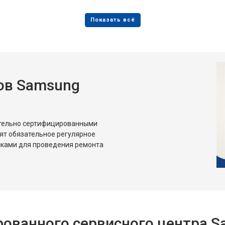
от 80 мин
о
от 50 мин
о
ов Samsung
от 80 мин
о
от 50 мин
о
ительно сертифицированными
ят обязательное регулярное
сками для проведения ремонта
ованного сервисного центра 