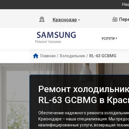
Наш сервисный це
Пере
Краснодар
▼
УСЛУГИ
Ремонт техники
Главная
/
Холодильник
/
RL-63 GCBMG
Ремонт холодильни
RL-63 GCBMG в Крас
Обеспечение надежного ремонта холодильник
Краснодаре – наша специализация. Мы предо
квалифицированные услуги, возвращая технику