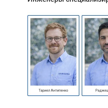
Тариел Антипенко
Раджеш