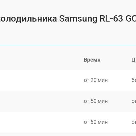
 холодильника Samsung RL-63 
Время
Ц
от 20 мин
б
от 50 мин
о
от 60 мин
о