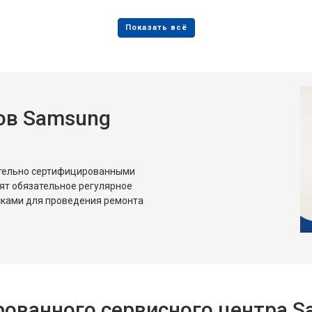
от 80 мин
о
от 50 мин
о
ов Samsung
от 80 мин
о
от 50 мин
о
ительно сертифицированными
ят обязательное регулярное
сками для проведения ремонта
ованного сервисного центра 