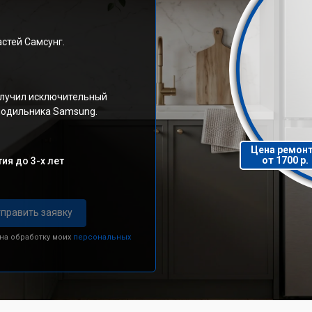
стей Самсунг.
олучил исключительный
олодильника Samsung.
Цена ремон
от 1700 р.
ия до 3-х лет
править заявку
 на обработку моих
персональных