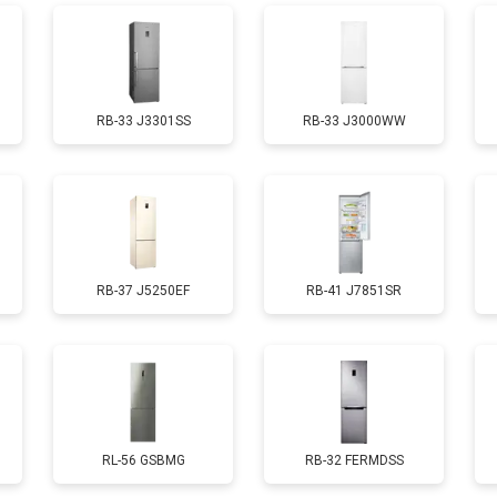
от 70 мин
о
RB-33 J3301SS
RB-33 J3000WW
ы, мейн платы)
от 50 мин
о
ры
от 80 мин
о
RB-37 J5250EF
RB-41 J7851SR
от 50 мин
о
от 130 мин
о
от 70 мин
о
RL-56 GSBMG
RB-32 FERMDSS