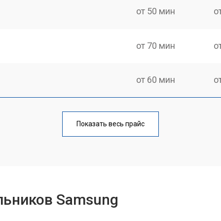
от 50 мин
о
от 70 мин
о
от 60 мин
о
еления
от 60 мин
о
Показать весь прайс
от 50 мин
о
от 70 мин
о
льников Samsung
от 60 мин
о