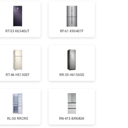
т 1810 ₽
Заказать
RT-53 K6340UT
RF-61 K90407F
т 1700 ₽
Заказать
т 2550 ₽
Заказать
RT-46 H5130EF
RR-35 H6150SS
т 1700 ₽
Заказать
т 4750 ₽
Заказать
т 3650 ₽
Заказать
RL-50 RRCRS
RN-415 BRKA5K