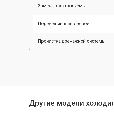
Замена электросхемы
Перевешивание дверей
Прочистка дренажной системы
Ремонт датчика морозильного отд
Ремонт испарителя
Устранение засора трубопровода
Другие модели холоди
Замена трубопровода