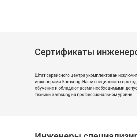
Замена нагревателя испарителя
Замена нагревателя оттайки
Сертификаты инженер
Замена реле
Устранение утечки хладагента
Штат сервисного центра укомплектован исключ
инженерами Samsung. Наши специалисты проход
обучение и обладают всеми необходимыми допу
техники Samsung на профессиональном уровне.
Инженеры специализир