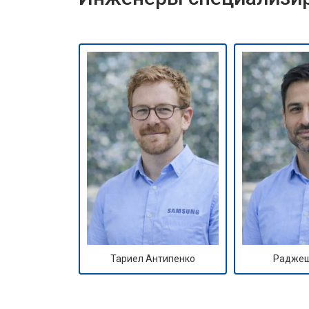
Тариел Антипенко
Раджеш