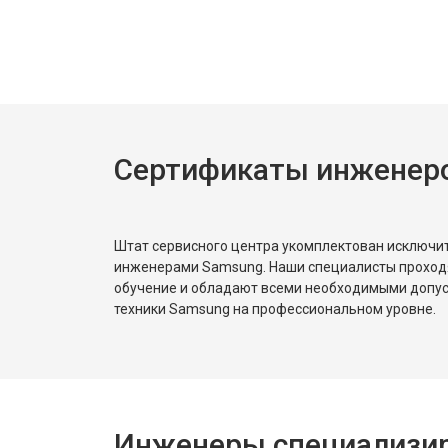
Замена нагревателя испарителя
Замена нагревателя оттайки
Сертификаты инженер
Замена реле
Устранение утечки хладагента
Штат сервисного центра укомплектован исключ
инженерами Samsung. Наши специалисты проход
обучение и обладают всеми необходимыми допу
техники Samsung на профессиональном уровне.
Инженеры специализир