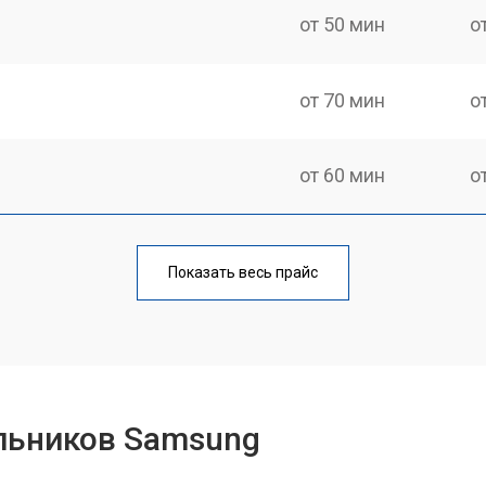
от 50 мин
о
от 70 мин
о
от 60 мин
о
еления
от 60 мин
о
Показать весь прайс
от 50 мин
о
от 70 мин
о
льников Samsung
от 60 мин
о