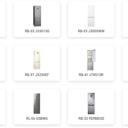
от 70 мин
о
RB-33 J3301SS
RB-33 J3000WW
ы, мейн платы)
от 50 мин
о
ры
от 80 мин
о
RB-37 J5250EF
RB-41 J7851SR
от 50 мин
о
от 130 мин
о
от 70 мин
о
RL-56 GSBMG
RB-32 FERMDSS