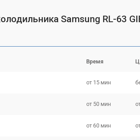
холодильника Samsung RL-63 G
Время
Ц
от 15 мин
б
от 50 мин
о
от 60 мин
о