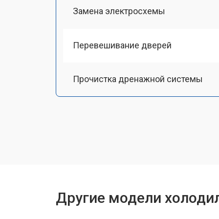
Замена электросхемы
Перевешивание дверей
Прочистка дренажной системы
Ремонт датчика морозильного отд
Ремонт испарителя
Устранение засора трубопровода
Другие модели холоди
Замена трубопровода