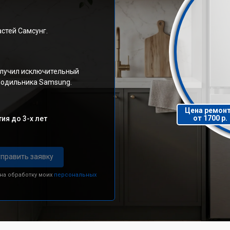
стей Самсунг.
олучил исключительный
олодильника Samsung.
Цена ремон
от 1700 р.
ия до 3-х лет
править заявку
 на обработку моих
персональных