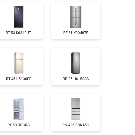
т 1810 ₽
Заказать
RT-53 K6340UT
RF-61 K90407F
т 1700 ₽
Заказать
т 2550 ₽
Заказать
RT-46 H5130EF
RR-35 H6150SS
т 1700 ₽
Заказать
т 4750 ₽
Заказать
т 3650 ₽
Заказать
RL-50 RRCRS
RN-415 BRKA5K