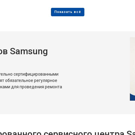
от 80 мин
о
от 50 мин
о
ов Samsung
от 80 мин
о
от 50 мин
о
ительно сертифицированными
ят обязательное регулярное
сками для проведения ремонта
ованного сервисного центра 