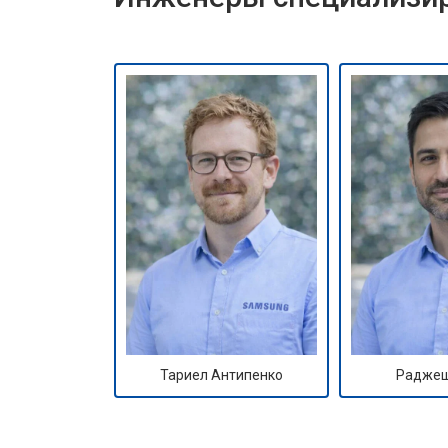
Тариел Антипенко
Раджеш