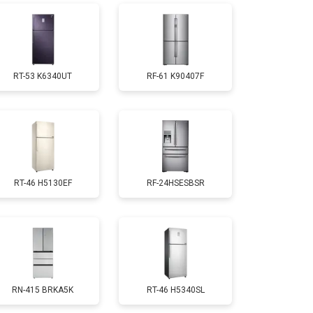
т 1810 ₽
Заказать
RT-53 K6340UT
RF-61 K90407F
т 1700 ₽
Заказать
т 2550 ₽
Заказать
RT-46 H5130EF
RF-24HSESBSR
т 1700 ₽
Заказать
т 4750 ₽
Заказать
т 3650 ₽
Заказать
RN-415 BRKA5K
RT-46 H5340SL