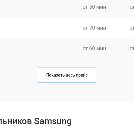
от 50 мин
о
от 70 мин
о
от 60 мин
о
еления
от 60 мин
о
Показать весь прайс
от 50 мин
о
от 70 мин
о
льников Samsung
от 60 мин
о