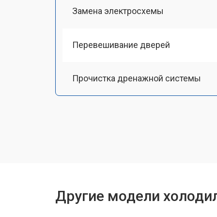
Замена электросхемы
Перевешивание дверей
Прочистка дренажной системы
Ремонт датчика морозильного отд
Ремонт испарителя
Устранение засора трубопровода
Другие модели холоди
Замена трубопровода