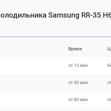
холодильника Samsung RR-35 H
Время
Ц
от 15 мин
б
от 50 мин
о
от 60 мин
о