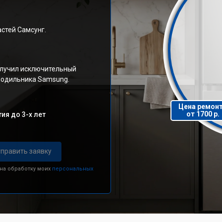
стей Самсунг.
олучил исключительный
олодильника Samsung.
Цена ремон
от 1700 р.
ия до 3-х лет
править заявку
 на обработку моих
персональных