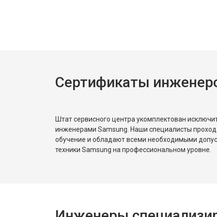
Замена нагревателя испарителя
Замена нагревателя оттайки
Сертификаты инженер
Замена реле
Устранение утечки хладагента
Штат сервисного центра укомплектован исключ
инженерами Samsung. Наши специалисты проход
обучение и обладают всеми необходимыми допу
техники Samsung на профессиональном уровне.
Инженеры специализир