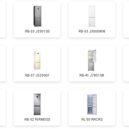
от 70 мин
о
RB-33 J3301SS
RB-33 J3000WW
ы, мейн платы)
от 50 мин
о
ры
от 80 мин
о
RB-37 J5250EF
RB-41 J7851SR
от 50 мин
о
от 130 мин
о
от 70 мин
о
RB-32 FERMDSS
RL-50 RRCRS