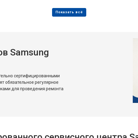
от 80 мин
о
от 50 мин
о
ов Samsung
от 80 мин
о
от 50 мин
о
ительно сертифицированными
ят обязательное регулярное
сками для проведения ремонта
ованного сервисного центра 