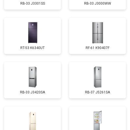
RB-33 J3301SS
RB-33 J3000WW
RT-53 K6340UT
RF-61 K90407F
RB-33 J3420SA
RB-37 J5261SA