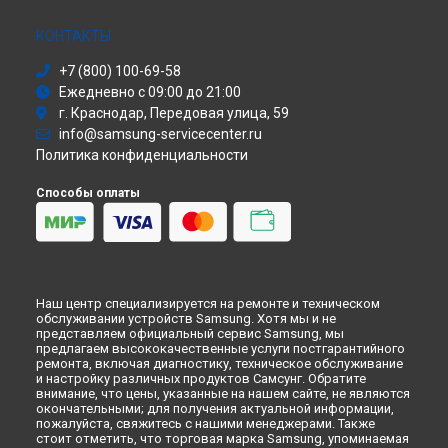
Ремонт холодильника RB-33 J3220EF Samsung в
Омске
Сушильная машина
Ремонт холодильника RB-33 J3220EF Samsung в
Моноблок
КОНТАКТЫ
Красноярске
Стиральная машина
Ремонт холодильника RB-33 J3220EF Samsung в
Перми
+7 (800) 100-69-58
Атс
Ежедневно с 09:00 до 21:00
Ремонт холодильника RB-33 J3220EF Samsung в
Смарт-часы
Ульяновске
г. Краснодар, Передовая улица, 59
Варочная панель
Ремонт холодильника RB-33 J3220EF Samsung в
Кирове
info@samsung-servicecenter.ru
Посудомоечная машина
Политика конфиденциальности
Ремонт холодильника RB-33 J3220EF Samsung в
Москве
Морозильная камера
Ремонт холодильника RB-33 J3220EF Samsung в
Санкт-
Микроволновая печь
Способы оплаты
Петербурге
Кондиционер
Духовой шкаф
Вытяжка
VR очки
Наш центр специализируется на ремонте и техническом
обслуживании устройств Samsung. Хотя мы и не
представляем официальный сервис Samsung, мы
предлагаем высококачественные услуги постгарантийного
ремонта, включая диагностику, техническое обслуживание
и настройку различных продуктов Самсунг. Обратите
внимание, что цены, указанные на нашем сайте, не являются
окончательными; для получения актуальной информации,
пожалуйста, свяжитесь с нашими менеджерами. Также
стоит отметить, что торговая марка Samsung, упоминаемая