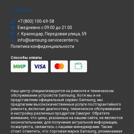
Ремонт холодильника RR-35 H6150SS Samsung в
Самаре
Сушильная машина
Ремонт холодильника RR-35 H6150SS Samsung в
Омске
Моноблок
КОНТАКТЫ
Ремонт холодильника RR-35 H6150SS Samsung в
Стиральная машина
Красноярске
+7 (800) 100-69-58
Атс
Ремонт холодильника RR-35 H6150SS Samsung в
Перми
Ежедневно с 09:00 до 21:00
Смарт-часы
Ремонт холодильника RR-35 H6150SS Samsung в
г. Краснодар, Передовая улица, 59
Варочная панель
Ульяновске
info@samsung-servicecenter.ru
Посудомоечная машина
Ремонт холодильника RR-35 H6150SS Samsung в
Кирове
Политика конфиденциальности
Морозильная камера
Ремонт холодильника RR-35 H6150SS Samsung в
Москве
Микроволновая печь
Способы оплаты
Ремонт холодильника RR-35 H6150SS Samsung в
Санкт-
Кондиционер
Петербурге
Духовой шкаф
Вытяжка
VR очки
Наш центр специализируется на ремонте и техническом
обслуживании устройств Samsung. Хотя мы и не
представляем официальный сервис Samsung, мы
предлагаем высококачественные услуги постгарантийного
ремонта, включая диагностику, техническое обслуживание
и настройку различных продуктов Самсунг. Обратите
внимание, что цены, указанные на нашем сайте, не являются
окончательными; для получения актуальной информации,
пожалуйста, свяжитесь с нашими менеджерами. Также
стоит отметить, что торговая марка Samsung, упоминаемая