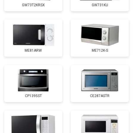
GW73T2KRSX
GW731KU
ME81ARW
ME712K-S
CP1395ST
CE287ASTR