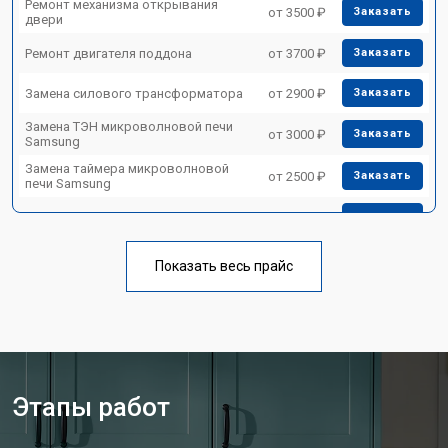
Ремонт механизма открывания
от 3500 ₽
Заказать
двери
Ремонт двигателя поддона
от 3700 ₽
Заказать
Замена силового трансформатора
от 2900 ₽
Заказать
Замена ТЭН микроволновой печи
от 3000 ₽
Заказать
Samsung
Замена таймера микроволновой
от 2500 ₽
Заказать
печи Samsung
Замена конденсатора
от 3500 ₽
Заказать
Ремонт платы управления
от 4500 ₽
Заказать
(восстановление)
Показать весь прайс
Замена лампочки
от 2400 ₽
Заказать
Этапы работ