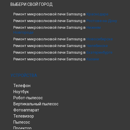
ВЫБЕРИ СВОЙ ГОРОД
Ремонт микроволновой печи Samsung в
Краснодаре
Ремонт микроволновой печи Samsung в
Ростове-на-Дону
Ремонт микроволновой печи Samsung в
Нижнем
Новгороде
Ремонт микроволновой печи Samsung в
Новосибирске
Ремонт микроволновой печи Samsung в
Челябинске
Ремонт микроволновой печи Samsung в
Екатеринбурге
Ремонт микроволновой печи Samsung в
Казани
Ремонт микроволновой печи Samsung в
Уфе
Ремонт микроволновой печи Samsung в
Воронеже
УСТРОЙСТВА
Ремонт микроволновой печи Samsung в
Волгограде
Телефон
Ремонт микроволновой печи Samsung в
Барнауле
Ноутбук
Ремонт микроволновой печи Samsung в
Ижевске
Робот-пылесос
Ремонт микроволновой печи Samsung в
Тольятти
Вертикальный пылесос
Ремонт микроволновой печи Samsung в
Ярославле
Фотоаппарат
Ремонт микроволновой печи Samsung в
Саратове
Телевизор
Ремонт микроволновой печи Samsung в
Хабаровске
Пылесос
Ремонт микроволновой печи Samsung в
Томске
Проектор