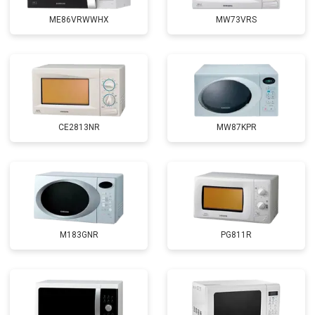
ME86VRWWHX
MW73VRS
CE2813NR
MW87KPR
M183GNR
PG811R