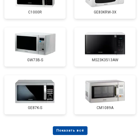
C1000R
GE83KRW-3X
GW73B-S
MS23K3513AW
GE87K-S
CM1089A