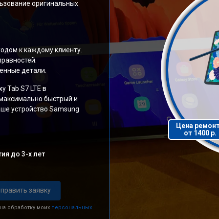
льзование оригинальных
одом к каждому клиенту.
правностей.
енные детали.
 Tab S7 LTE в
 максимально быстрый и
ваше устройство Samsung
Цена ремон
от 1400 р.
ия до 3-х лет
править заявку
 на обработку моих
персональных