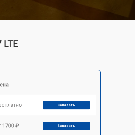
 LTE
ена
есплатно
Заказать
т 1700 ₽
Заказать