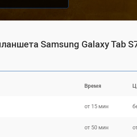
планшета Samsung Galaxy Tab S7
Время
Ц
от 15 мин
б
от 50 мин
о