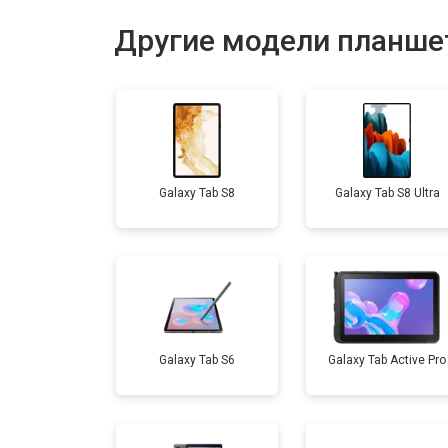
Замена динамика
Другие модели планше
Замена задней крышки
Замена дисплея (экрана)
Galaxy Tab S8
Galaxy Tab S8 Ultra
Замена аккумулятора
Замена Wi-Fi
Замена материнской платы
Galaxy Tab S6
Galaxy Tab Active Pro
Замена кнопок