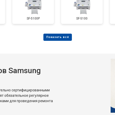
SF-5100P
SF-5100
ов Samsung
ительно сертифицированными
ят обязательное регулярное
сками для проведения ремонта