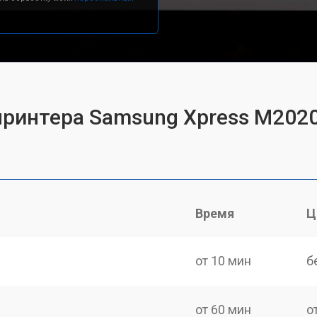
принтера Samsung Xpress M202
Время
Ц
от 10 мин
б
от 60 мин
о