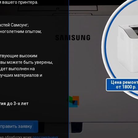
 вашего принтера.
стей Самсунг;
ноголетним опытом;
тствующие высоким
 вы можете быть уверены,
удет выполнен на
лучших материалов и
Цена ремон
от 1800 р.
ия до 3-х лет
править заявку
 на обработку моих
персональных