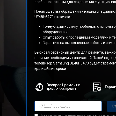
особенно важным для сохранения функциональ
Преимущества обращения к нашим специалист
UE48H6470 включают:
Точную диагностику проблемы с использ
оборудования.
Опыт работы с последними моделями и те
Гарантию на выполненные работы и заме
Выбирая сервисный центр для ремонта, важно
наличие необходимых запчастей. Такой подход
телевизор Samsung UE48H6470 будет отремонт
кратчайшие сроки.
Экспрес1 ремонт в
Гарант
день обращения
От
Нажимая на кнопку отправить я даю свое согласие