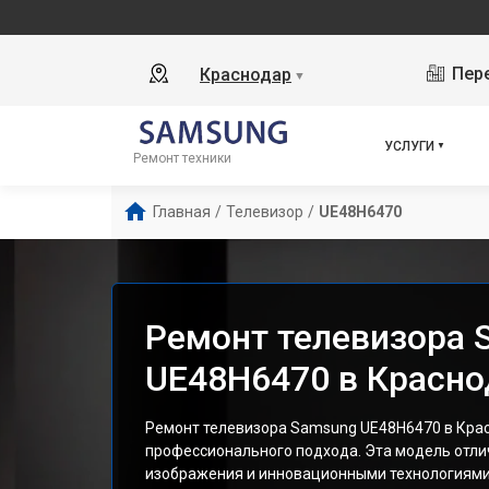
На
Пере
Краснодар
▼
УСЛУГИ
Ремонт техники
Главная
/
Телевизор
/
UE48H6470
Ремонт телевизора 
UE48H6470 в Красно
Ремонт телевизора Samsung UE48H6470 в Кра
профессионального подхода. Эта модель отли
изображения и инновационными технологиями,