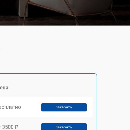
0
ена
есплатно
Заказать
т 3500 ₽
Заказать