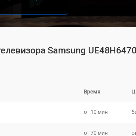
 телевизора Samsung UE48H647
Время
Ц
от 10 мин
б
от 70 мин
о