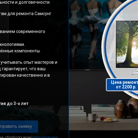
ности и долговечности.
ам для ремонта Самсунг
ованием современного
хнологиями.
нённые компоненты.
 учитывать опыт мастеров и
 гарантирует, что ваш
ирован качественно и в
Цена ремон
от 2200 р.
ия до 3-х лет
править заявку
 на обработку моих
персональных