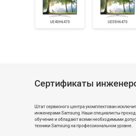
Замена матрицы
UE40H6470
UE55H6470
Прошивка
Замена трансформаторов подсветк
Сертификаты инженер
Штат сервисного центра укомплектован исключ
инженерами Samsung. Наши специалисты проход
обучение и обладают всеми необходимыми допу
техники Samsung на профессиональном уровне.