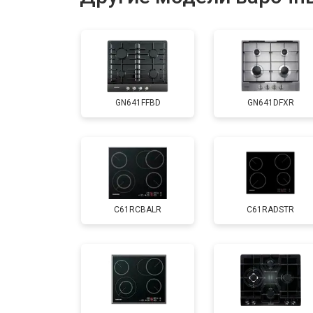
Разблокировка
GN641FFBD
GN641DFXR
C61RCBALR
C61RADSTR