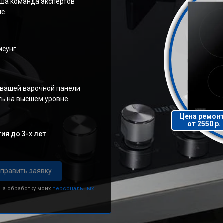
ша команда экспертов
с.
сунг.
 вашей варочной панели
ь на высшем уровне.
Цена ремон
от 2550 р.
ия до 3-х лет
править заявку
 на обработку моих
персональных