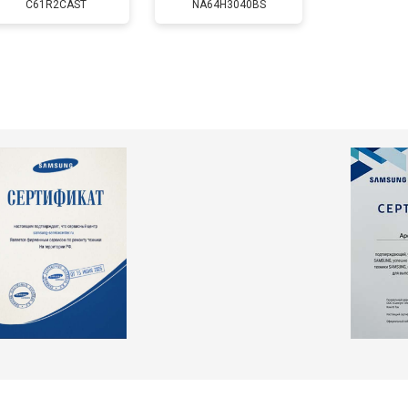
C61R2CAST
NA64H3040BS