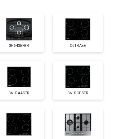
т 2600 ₽
Заказать
GN643EFBR
C61RAEE
C61RAASTR
C61RCDSTR