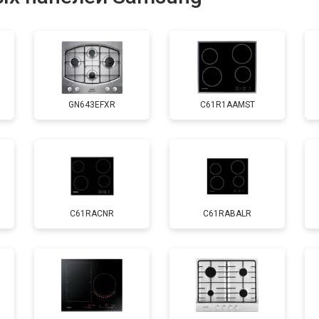
от 60 мин
о
GN643EFXR
C61R1AAMST
C61RACNR
C61RABALR