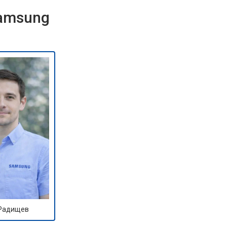
Samsung
 Радищев