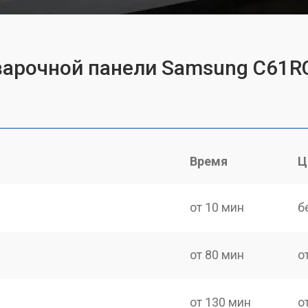
 варочной панели Samsung C61
Время
Ц
от 10 мин
б
от 80 мин
о
от 130 мин
о