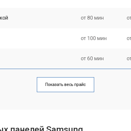
кой
от 80 мин
о
от 100 мин
о
от 60 мин
о
от 140 мин
о
Показать весь прайс
от 100 мин
о
от 100 мин
о
ых панелей Samsung