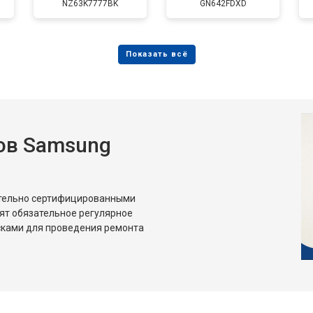
NZ63K7777BK
GN642FDXD
ов Samsung
ительно сертифицированными
ят обязательное регулярное
сками для проведения ремонта