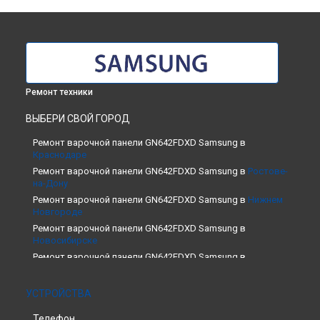
Ремонт техники
ВЫБЕРИ СВОЙ ГОРОД
Ремонт варочной панели GN642FDXD Samsung в
Краснодаре
Ремонт варочной панели GN642FDXD Samsung в
Ростове-
на-Дону
Ремонт варочной панели GN642FDXD Samsung в
Нижнем
Новгороде
Ремонт варочной панели GN642FDXD Samsung в
Новосибирске
Ремонт варочной панели GN642FDXD Samsung в
Челябинске
Ремонт варочной панели GN642FDXD Samsung в
УСТРОЙСТВА
Екатеринбурге
Ремонт варочной панели GN642FDXD Samsung в
Казани
Телефон