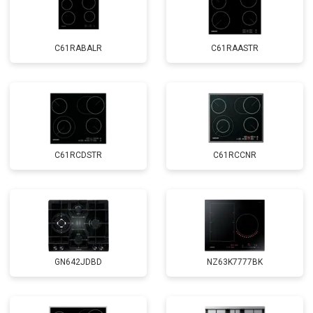
C61RABALR
C61RAASTR
C61RCDSTR
C61RCCNR
GN642JDBD
NZ63K7777BK