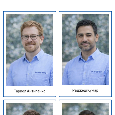
Раджеш Кумар
Тариел Антипенко