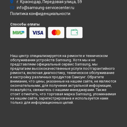
Ремонт варочной панели GN642FDXD Samsung в
г. Краснодар, Передовая улица, 59
Варочная панель
Ульяновске
info@samsung-servicecenter.ru
Посудомоечная машина
Ремонт варочной панели GN642FDXD Samsung в
Кирове
Политика конфиденциальности
Морозильная камера
Ремонт варочной панели GN642FDXD Samsung в
Москве
Микроволновая печь
Способы оплаты
Ремонт варочной панели GN642FDXD Samsung в
Санкт-
Кондиционер
Петербурге
Духовой шкаф
Вытяжка
VR очки
Наш центр специализируется на ремонте и техническом
обслуживании устройств Samsung. Хотя мы и не
представляем официальный сервис Samsung, мы
предлагаем высококачественные услуги постгарантийного
ремонта, включая диагностику, техническое обслуживание
и настройку различных продуктов Самсунг. Обратите
внимание, что цены, указанные на нашем сайте, не являются
окончательными; для получения актуальной информации,
пожалуйста, свяжитесь с нашими менеджерами. Также
стоит отметить, что торговая марка Samsung, упоминаемая
на нашем сайте, зарегистрирована и используется нами
только для информационных целей.