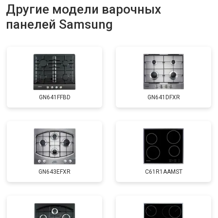
Другие модели варочных
панелей Samsung
GN641FFBD
GN641DFXR
GN643EFXR
C61R1AAMST