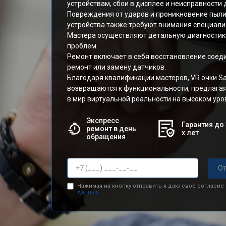
устройствам, сбои в дисплее и неисправности
Повреждения от ударов и проникновение пыли
устройства также требуют внимания специали
Мастера осуществляют детальную диагностик
проблем.
Ремонт включает в себя восстановление соеди
ремонт или замену датчиков.
Благодаря квалификации мастеров, VR очки S
возвращаются к функциональности, предлага
в мир виртуальной реальности на высоком уро
Экспресс
Гарантия до 
ремонт в день
х лет
обращения
От
Нажимая на кнопку отправить я даю свое согласие
данных.