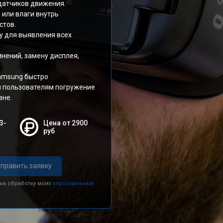
 датчиков движения.
 или влаги внутрь
стов.
у для выявления всех
нений, замену дисплея,
amsung быстро
я пользователям погружение
вне.
3-
Цена от 2900
руб
править заявку
 на обработку моих
персональных