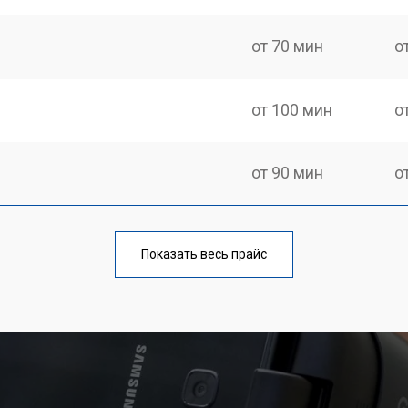
от 70 мин
о
от 100 мин
о
от 90 мин
о
от 110 мин
о
Показать весь прайс
от 60 мин
о