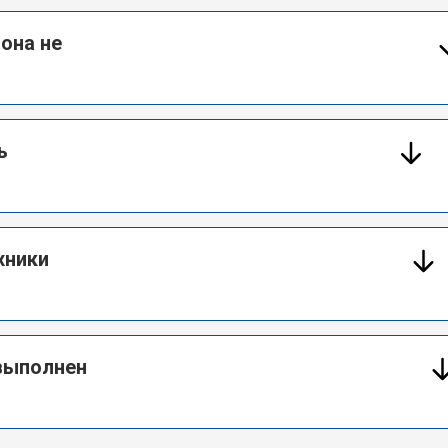
 она не
ь
хники
 выполнен