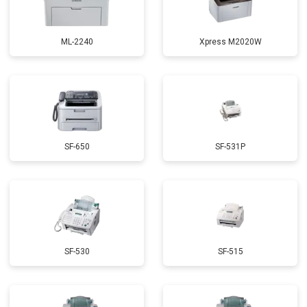
ML-2240
Xpress M2020W
SF-650
SF-531P
SF-530
SF-515