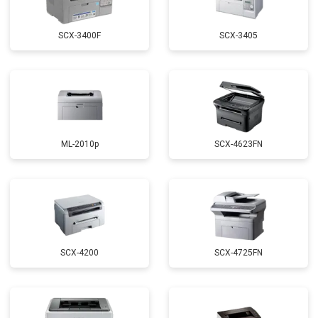
SCX-3400F
SCX-3405
ML-2010p
SCX-4623FN
SCX-4200
SCX-4725FN